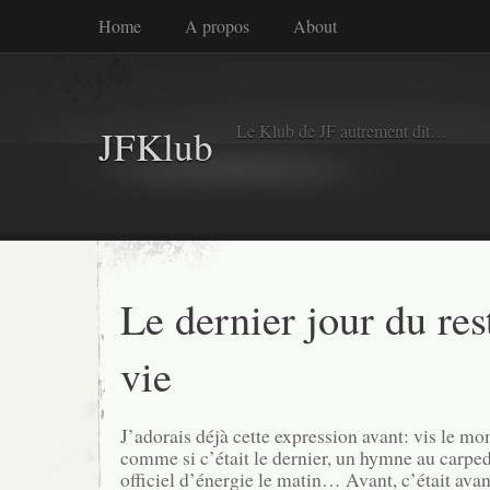
Home
A propos
About
Le Klub de JF autrement dit…
JFKlub
Le dernier jour du res
vie
J’adorais déjà cette expression avant: vis le mo
comme si c’était le dernier, un hymne au carpe
officiel d’énergie le matin… Avant, c’était avant